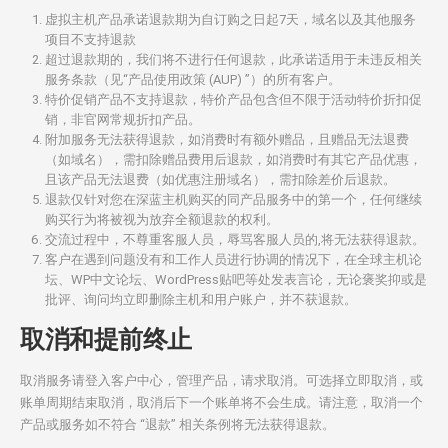
虚拟主机产品承诺退款期为自订购之日起7天，域名以及其他服务
项目不支持退款
超过退款期的，我们将不进行任何退款，此承诺适用于未违反相关
服务条款（见“产品使用政策 (AUP) ”）的所有客户。
特价促销产品不支持退款，特价产品包含但不限于活动特价折扣促
销，非官网常规折扣产品。
附加服务无法获得退款，如消费时有额外赠品，且赠品无法退费
（如域名），需扣除赠品费用后退款，如消费时有其它产品优惠，
且该产品无法退费（如优惠注册域名），需扣除差价后退款。
退款仅针对您在深蓝主机购买的同产品服务中的第一个，任何继续
购买行为将被视为放弃全额退款的权利。
交流过程中，不尊重客服人员，辱骂客服人员的,将无法获得退款。
客户在遇到问题没有和工作人员进行协调的情况下，在全球主机论
坛、WP中文论坛、WordPress贴吧等处发表言论，无论褒奖抑或是
批评、询问均立即删除主机和用户账户，并不获退款。
取消和提前终止
取消服务请登入客户中心，管理产品，请求取消。可选择立即取消，或
账单周期结束取消，取消后下一个账单将不会生成。请注意，取消一个
产品或服务如不符合 “退款” 相关条例将无法获得退款。